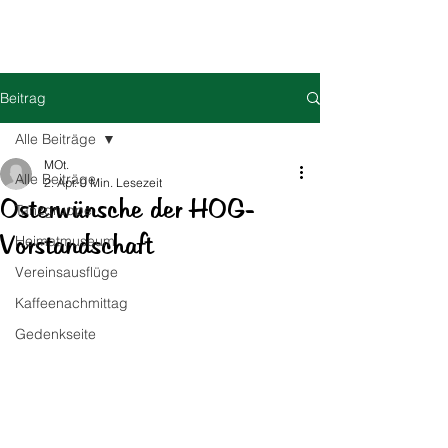
HOG Parabutsch e.V.
Beitrag
Alle Beiträge
MOt.
Alle Beiträge
2. Apr.
0 Min. Lesezeit
Osterwünsche der HOG-
Tanzgruppe
Vorstandschaft
Heimatmuseum
Vereinsausflüge
Kaffeenachmittag
Gedenkseite