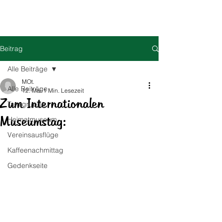
HOG Parabutsch e.V.
Beitrag
Alle Beiträge
MOt.
Alle Beiträge
12. Mai
1 Min. Lesezeit
Zum Internationalen
Tanzgruppe
Museumstag:
Heimatmuseum
Vereinsausflüge
Kaffeenachmittag
Gedenkseite