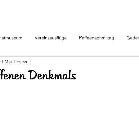
Start
Der Verein
Heimatmu
matmuseum
Vereinsausflüge
Kaffeenachmittag
Geden
1 Min. Lesezeit
ffenen Denkmals