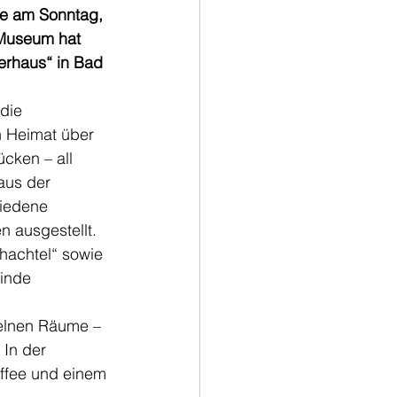
e am Sonntag, 
 Museum hat 
erhaus“ in Bad 
die 
n Heimat über 
cken – all 
aus der 
hiedene 
n ausgestellt. 
hachtel“ sowie 
inde 
zelnen Räume – 
In der 
ffee und einem 