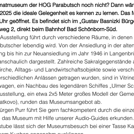
matmuseum der HOG Parabutsch noch nicht? Dann wär
025 die ideale Gelegenheit es kennen zu lernen. Das
Uhr geöffnet. Es befindet sich im „Gustav Basnizki Bürg
weg 2, direkt beim Bahnhof Bad Schönborn-Süd.
te Ausstellung führt durch verschiedene Räume, in denen 
butscher lebendig wird. Von der Ansiedlung in der alte
ng bis hin zur Neuansiedlung im Jahr 1946 in Langenbrü
anschaulich dargestellt. Zahlreiche Sakralgegenstände 
rche, Alltags- und Landwirtschaftsobjekte sowie versc
erschiedlichen Anlässen getragen wurden, sind in Vitrine
htwagen, ein Nachbau des legendären Schiffes „Ulmer Sc
usstellung, ein etwa 2x5 Meter großes Modell der Geme
Ratkovo), runden das Museumsangebot ab.
ürgen Purr führt Sie gern fachkompetent durch die ein
e das Museum mit Hilfe unserer Audio-Guides erkunden. 
tube lässt sich der Museumsbesuch bei einer Tasse Ka