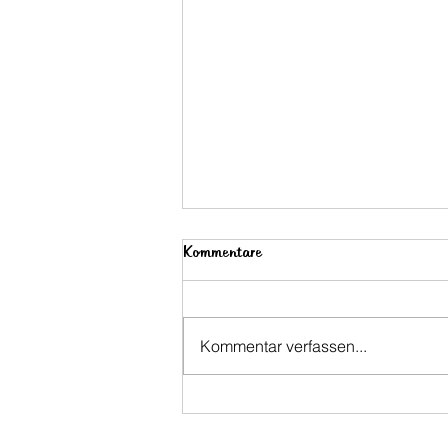
Kommentare
Kommentar verfassen...
Pfingsttreffen der HOG-
Parabutsch