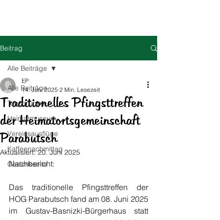
HOG Parabutsch e.V.
Beitrag
Alle Beiträge
EP
Alle Beiträge
14. Juni 2025
2 Min. Lesezeit
Traditionelles Pfingsttreffen
Tanzgruppe
der Heimatortsgemeinschaft
Heimatmuseum
Vereinsausflüge
Parabutsch
Kaffeenachmittag
Aktualisiert:
20. Juni 2025
Nachbericht: 
Gedenkseite
Das traditionelle Pfingsttreffen der 
HOG Parabutsch fand am 08. Juni 2025 
im Gustav-Basnizki-Bürgerhaus statt 