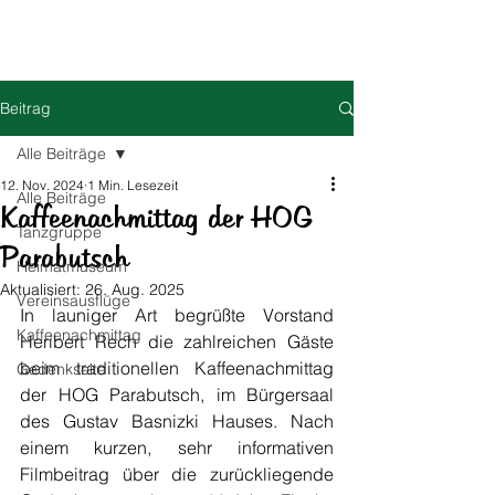
HOG Parabutsch e.V.
Beitrag
Alle Beiträge
12. Nov. 2024
1 Min. Lesezeit
Alle Beiträge
Kaffeenachmittag der HOG
Tanzgruppe
Parabutsch
Heimatmuseum
Aktualisiert:
26. Aug. 2025
Vereinsausflüge
In launiger Art begrüßte Vorstand 
Kaffeenachmittag
Heribert Rech die zahlreichen Gäste 
beim traditionellen Kaffeenachmittag 
Gedenkseite
der HOG Parabutsch, im Bürgersaal 
des Gustav Basnizki Hauses. Nach 
einem kurzen, sehr informativen 
Filmbeitrag über die zurückliegende 