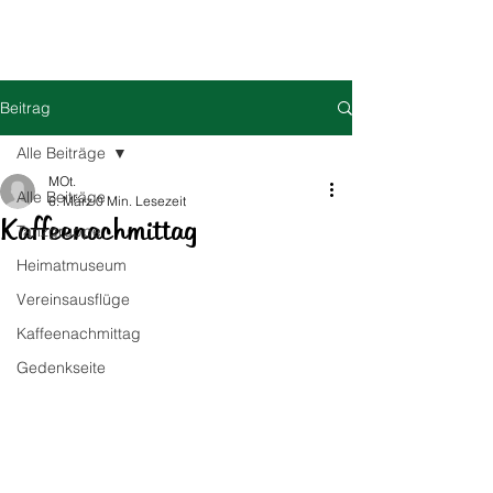
HOG Parabutsch e.V.
Beitrag
Alle Beiträge
MOt.
Alle Beiträge
6. März
0 Min. Lesezeit
Kaffeenachmittag
Tanzgruppe
Heimatmuseum
Vereinsausflüge
Kaffeenachmittag
Gedenkseite