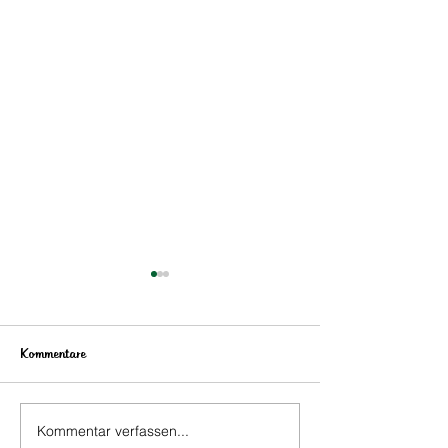
Kommentare
Kommentar verfassen...
Vorankündigung
Voranzeige: