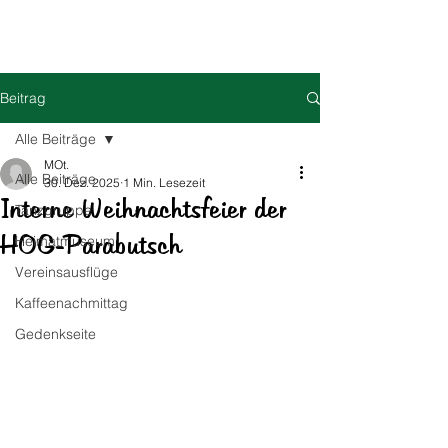
HOG Parabutsch e.V.
Beitrag
Alle Beiträge
MOt.
Alle Beiträge
30. Dez. 2025
1 Min. Lesezeit
Interne Weihnachtsfeier der
Tanzgruppe
HOG-Parabutsch
Heimatmuseum
Vereinsausflüge
Kaffeenachmittag
Gedenkseite